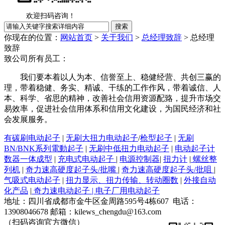
欢迎扫码咨询！
你现在的位置：
网站首页
>
关于我们
>
总经理致辞
>
总经理
致辞
致公司所有员工：
我们要本着以人为本、信誉至上、稳健经营、共创三赢的
理，带着稳健、务实、精诚、干练的工作作风，带着诚信、人
本、科学、省思的精神，
改善社会信用资源配臵，提升市场交
易效率，促进社会信
用体系
和信用文化建设，为国民经济和社
会发展服务。
有碳刷电动起子
|
无刷大扭力电动起子
/
枪型起子
|
无刷
BN/BNK系列電動起子
|
无刷中低扭力电动起子
|
电动起子计
数器一体成型
|
充电式电动起子
|
电源控制器
|
扭力计
|
螺丝整
列机
|
奇力速高硬度起子头/批嘴
|
奇力速高硬度起子头/批咀
|
气吸式电动起子
|
扭力显示、扭力传输、转动圈数
|
外接自动
化产品
|
奇力速电动起子 | 电子厂用电动起子
地址：四川省成都市金牛区金周路595号4栋607 电话：
13908046678 邮箱：kilews_chengdu@163.com
（扫码咨询官方微信）