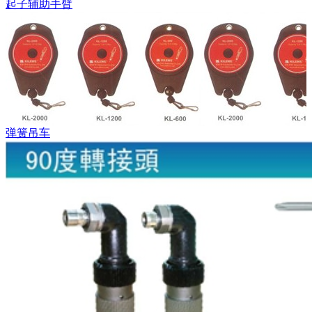
起子辅助手臂
弹簧吊车