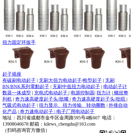
扭力固定环扳手
起子插座
有碳刷电动起子
|
无刷大扭力电动起子
/
枪型起子
|
无刷
BN/BNK系列電動起子
|
无刷中低扭力电动起子
|
电动起子计
数器一体成型
|
充电式电动起子
|
电源控制器
|
扭力计
|
螺丝整
列机
|
奇力速高硬度起子头/批嘴
|
奇力速高硬度起子头/批咀
|
气吸式电动起子
|
扭力显示、扭力传输、转动圈数
|
外接自动
化产品
|
奇力速电动起子 | 电子厂用电动起子
地址：四川省成都市金牛区金周路595号4栋607 电话：
13908046678 邮箱：kilews_chengdu@163.com
（扫码咨询官方微信）