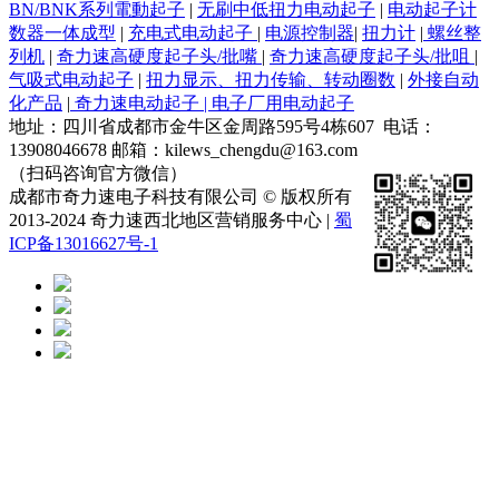
BN/BNK系列電動起子
|
无刷中低扭力电动起子
|
电动起子计
数器一体成型
|
充电式电动起子
|
电源控制器
|
扭力计
|
螺丝整
列机
|
奇力速高硬度起子头/批嘴
|
奇力速高硬度起子头/批咀
|
气吸式电动起子
|
扭力显示、扭力传输、转动圈数
|
外接自动
化产品
|
奇力速电动起子 | 电子厂用电动起子
地址：四川省成都市金牛区金周路595号4栋607 电话：
13908046678 邮箱：kilews_chengdu@163.com
（扫码咨询官方微信）
成都市奇力速电子科技有限公司 © 版权所有
2013-2024 奇力速西北地区营销服务中心 |
蜀
ICP备13016627号-1