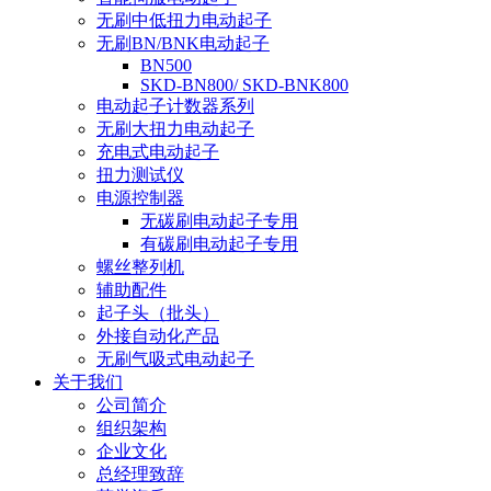
无刷中低扭力电动起子
无刷BN/BNK电动起子
BN500
SKD-BN800/ SKD-BNK800
电动起子计数器系列
无刷大扭力电动起子
充电式电动起子
扭力测试仪
电源控制器
无碳刷电动起子专用
有碳刷电动起子专用
螺丝整列机
辅助配件
起子头（批头）
外接自动化产品
无刷气吸式电动起子
关于我们
公司简介
组织架构
企业文化
总经理致辞